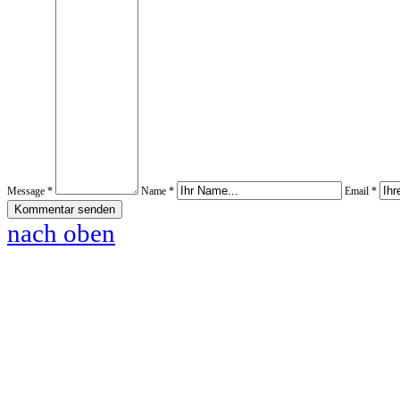
Message *
Name *
Email *
nach oben
www.pferde-futterautomaten-pferdle-glück.de.de
www.Pferdle-Glück.de
www.Pferdle-Glueck.de
www.PferdleGlück.de
www.PferdleGlueck.de
www.Pferde-Glück.de
www.La