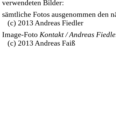
verwendeten Bilder:
sämtliche Fotos ausgenommen den näh
(c) 2013 Andreas Fiedler
Image-Foto
Kontakt / Andreas Fiedl
(c) 2013 Andreas Faiß
www.pferde-futterautomaten-pferdle-glück.de.de
www.Pferdle-Glück.de
www.Pferdle-Glueck.de
www.PferdleGlück.de
www.PferdleGlueck.de
www.Pferde-Glück.de
www.La