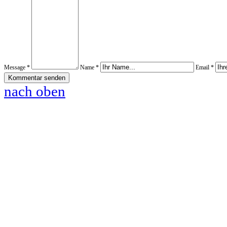
Message *
Name *
Email *
nach oben
www.pferde-futterautomaten-pferdle-glück.de.de
www.Pferdle-Glück.de
www.Pferdle-Glueck.de
www.PferdleGlück.de
www.PferdleGlueck.de
www.Pferde-Glück.de
www.La