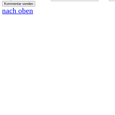
nach oben
www.pferde-futterautomaten-pferdle-glück.de.de
www.Pferdle-Glück.de
www.Pferdle-Glueck.de
www.PferdleGlück.de
www.PferdleGlueck.de
www.Pferde-Glück.de
www.La