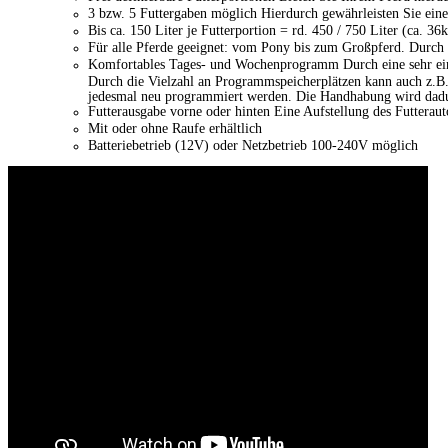
3 bzw. 5 Futtergaben möglich Hierdurch gewährleisten Sie eine
Bis ca. 150 Liter je Futterportion = rd. 450 / 750 Liter (ca. 36
Für alle Pferde geeignet: vom Pony bis zum Großpferd. Durch 
Komfortables Tages- und Wochenprogramm Durch eine sehr ein
Durch die Vielzahl an Programmspeicherplätzen kann auch z.B
jedesmal neu programmiert werden. Die Handhabung wird dadu
Futterausgabe vorne oder hinten Eine Aufstellung des Futterau
Mit oder ohne Raufe erhältlich
Batteriebetrieb (12V) oder Netzbetrieb 100-240V möglich