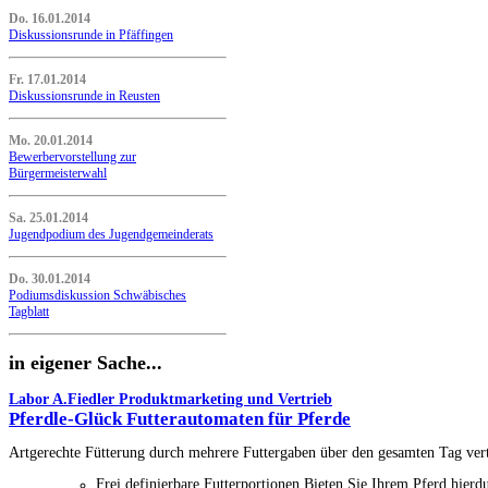
Do. 16.01.2014
Diskussionsrunde in Pfäffingen
Fr. 17.01.2014
Diskussionsrunde in Reusten
Mo. 20.01.2014
Bewerbervorstellung zur
Bürgermeisterwahl
Sa. 25.01.2014
Jugendpodium des Jugendgemeinderats
Do. 30.01.2014
Podiumsdiskussion Schwäbisches
Tagblatt
in eigener Sache...
Labor A.Fiedler Produktmarketing und Vertrieb
Pferdle-Glück Futterautomaten für Pferde
Artgerechte Fütterung durch mehrere Futtergaben über den gesamten Tag verte
Frei definierbare Futterportionen Bieten Sie Ihrem Pferd hier