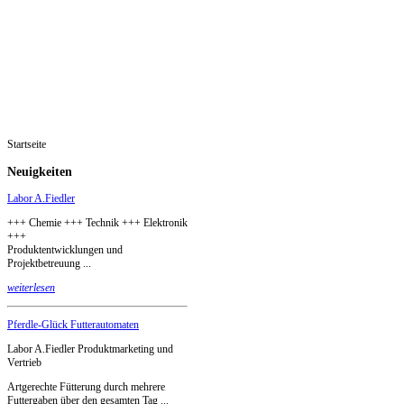
Startseite
Neuigkeiten
Labor A.Fiedler
+++ Chemie +++ Technik +++ Elektronik
+++
Produktentwicklungen und
Projektbetreuung ...
weiterlesen
Pferdle-Glück Futterautomaten
Labor A.Fiedler Produktmarketing und
Vertrieb
Artgerechte Fütterung durch mehrere
Futtergaben über den gesamten Tag ...