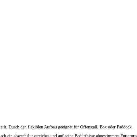
ilt. Durch den flexiblen Aufbau geeignet für Offenstall, Box oder Paddock.
durch ein abwechslungsreiches und auf seine Bedürfnisse abgestimmtes Futterp