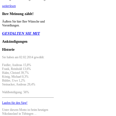
weiterlesen
Ihre
Meinung zählt!
Äußern Sie hier Ihre Wünsche und
Vorstellungen.
GESTALTEN SIE MIT
Ankündigungen
Historie
Sie haben am 02.02.2014 gewählt:
Fiedler, Andreas 15,8%
Frank, Reinhold 13,6%
Halm, Christel 39,7%
König, Michael 0,3%
Bühler, Uwe 1,2%
Steinacker, Andreas 29,4%
Wahlbeteiligung: 56%
Laufen für den Sieg!
Unter diesem Motto ist beim heutigen
Nikolauslauf in Tübingen ...