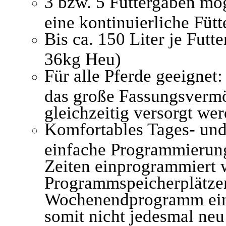
3 bzw. 5 Futtergaben mö
eine kontinuierliche Fütt
Bis ca. 150 Liter je Futte
36kg Heu)
Für alle Pferde geeigne
das große Fassungsverm
gleichzeitig versorgt wer
Komfortables Tages- un
einfache Programmierung
Zeiten einprogrammiert 
Programmspeicherplätzen
Wochenendprogramm eing
somit nicht jedesmal ne