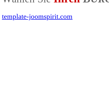
www.pferde-futterautomaten-pferdle-glück.de.de
www.Pferdle-Glück.de
www.Pferdle-Glueck.de
www.PferdleGlück.de
www.PferdleGlueck.de
www.Pferde-Glück.de
www.La
template-joomspirit.com