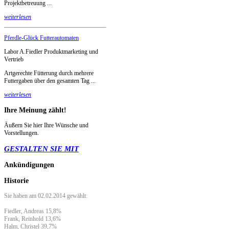
Projektbetreuung ...
weiterlesen
Pferdle-Glück Futterautomaten
Labor A.Fiedler Produktmarketing und
Vertrieb
Artgerechte Fütterung durch mehrere
Futtergaben über den gesamten Tag ...
weiterlesen
Ihre
Meinung zählt!
Äußern Sie hier Ihre Wünsche und
Vorstellungen.
GESTALTEN SIE MIT
Ankündigungen
Historie
Sie haben am 02.02.2014 gewählt:
Fiedler, Andreas 15,8%
Frank, Reinhold 13,6%
Halm, Christel 39,7%