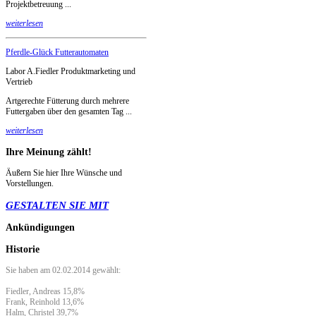
Projektbetreuung ...
weiterlesen
Pferdle-Glück Futterautomaten
Labor A.Fiedler Produktmarketing und
Vertrieb
Artgerechte Fütterung durch mehrere
Futtergaben über den gesamten Tag ...
weiterlesen
Ihre
Meinung zählt!
Äußern Sie hier Ihre Wünsche und
Vorstellungen.
GESTALTEN SIE MIT
Ankündigungen
Historie
Sie haben am 02.02.2014 gewählt:
Fiedler, Andreas 15,8%
Frank, Reinhold 13,6%
Halm, Christel 39,7%