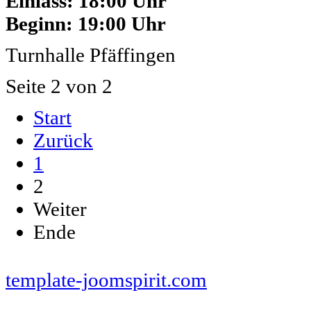
Einlass: 18:00 Uhr
Beginn: 19:00 Uhr
Turnhalle Pfäffingen
Seite 2 von 2
Start
Zurück
1
2
Weiter
Ende
www.pferde-futterautomaten-pferdle-glück.de.de
www.Pferdle-Glück.de
www.Pferdle-Glueck.de
www.PferdleGlück.de
www.PferdleGlueck.de
www.Pferde-Glück.de
www.La
sale.de
template-joomspirit.com