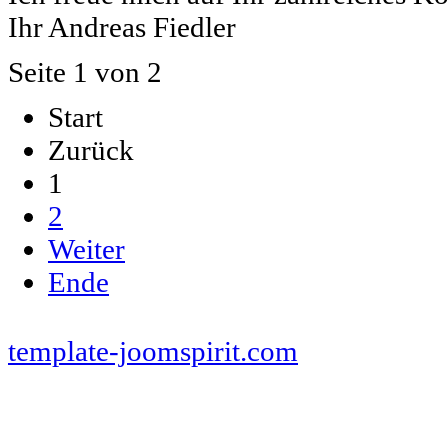
Ihr Andreas Fiedler
Seite 1 von 2
Start
Zurück
1
2
Weiter
Ende
www.pferde-futterautomaten-pferdle-glück.de.de
www.Pferdle-Glück.de
www.Pferdle-Glueck.de
www.PferdleGlück.de
www.PferdleGlueck.de
www.Pferde-Glück.de
www.La
sale.de
template-joomspirit.com